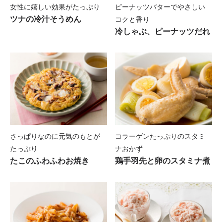
セクシャリティ TOP
セルフケア
女性に嬉しい効果がたっぷり
ピーナッツバターでやさしい
美容室インタビュー
ツナの冷汁そうめん
料理をするのがつらい時
コクと香り
ドクターからの声
リンパ浮腫の予防とセルフケア
Close
冷しゃぶ、ピーナッツだれ
メイクアップ
サポート情報 TOP
がん治療と性生活
教えてドクターQ&A（婦人科がん編）
吐き気がある時
エクササイズ
カバーメイク
みんな抱えている性生活の悩み
教えてドクターQ&A（乳がん編）
料理の味付けがわからない時
医療機関などの取り組み
乳がん手術後のいたわりフィットネス、アンコ
がん治療中のカバーメイクレッスンレポート
がん治療と妊娠
ア
5人のスペシャリストからのメッセージ
口内炎がある時
乳がん患者さんが自分らしく歩むための
7つの
～乳がん患者さんが幸せになるレシピ【座談
プログラムとボランティア支援
将来の妊娠のために今できること
マンマヨガでこころとからだのバランスを整え
会】～
時間がない時
よう
お母さんが乳がんになった時、
子どもたちに心
婦人科がん体験者からの声
さっぱりなのに元気のもとが
コラーゲンたっぷりのスタミ
パートナーやお母さんのために作る料理
のケアを
温泉
たっぷり
ナおかず
婦人科がん経験者座談会
季節別レシピ
がんと仕事に関わる情報
街全体で乳がん体験者の方と一緒に楽しめるイ
たこのふわふわお焼き
鶏手羽先と卵のスタミナ煮
～日常生活の困りごと、あったらいいなと
思っ
ベントを
た情報とその収集方法とは～
春のレシピ
～“ほっとマンマ・イン嬉野”～
治療と仕事の両立支援、新規就労
乳がん体験者からの声
がんの療養を続けながらの就業をハローワーク
夏のレシピ
ピンクリボンのお宿
が支援
乳がん経験者座談会