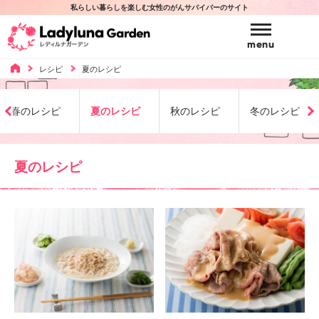
私らしい暮らしを楽しむ女性のがんサバイバーのサイト
Ladyluna Garden
menu
レシピ
夏のレシピ
Voice
みんなの声
春のレシピ
夏のレシピ
秋のレシピ
冬のレシピ
Beauty
ビューティ
みんなの声 TOP
夏のレシピ
Recipe
レシピ
ビューティ TOP
ドクターとがん体験者からの声
医師とのコミュニケーションに関する座談会
Relax
リラックス
レシピ TOP
美容室
【レイサマリー】婦人科がん治療における
美容室一覧
Sexuality
SDMに関する調査
セクシャリティ
リラックス TOP
お悩み別レシピ
医療用ウィッグ購入費助成制度
【レイサマリー】副作用のつらさに対する患者
包丁がうまく使えない時
Support
さんと医療関係者のギャップ調査
サポート情報