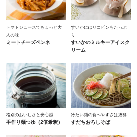
～長期療養者等就職支援モデル事業～
本
秋のレシピ
～乳がんになってから悩んだこと・困ったこ
と、
あったらいいなと思った情報～
各種制度やガイドライン
心に効く本
冬のレシピ
乳がん みんなでつくる知恵袋
トマトジュースでちょっと大
すいかにはリコピンもたっぷ
がん治療に関する制度やガイドライン
体験記の本
栄養用語解説
～がんになっても私らしく～
人の味
り
ミートチーズペンネ
すいかのミルキーアイスク
がん教育用資料（乳がん用）
栄養用語解説
乳がん治療・検査についての本
Say yes to Life
リーム
~人生のすべての出来事にyesで答える勇気~
知ってほしい乳房と乳がんのお話
アンケート調査結果
医師とのコミュニケーションに関する座談会
格別のおいしさと安心感
冷たい麺の食べやすさは抜群
手作り麺つゆ（2倍希釈）
すだちおろしそば