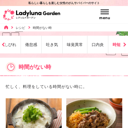
私らしい暮らしを楽しむ女性のがんサバイバーのサイト
Ladyluna Garden
menu
レシピ
時間がない時
Voice
みんなの声
しびれ
倦怠感
吐き気
味覚異常
口内炎
時短
Beauty
ビューティ
みんなの声 TOP
時間がない時
Recipe
レシピ
ビューティ TOP
ドクターとがん体験者からの声
忙しく、料理をしている時間がない時に。
医師とのコミュニケーションに関する座談会
Relax
リラックス
レシピ TOP
美容室
【レイサマリー】婦人科がん治療における
美容室一覧
Sexuality
SDMに関する調査
セクシャリティ
リラックス TOP
お悩み別レシピ
医療用ウィッグ購入費助成制度
【レイサマリー】副作用のつらさに対する患者
包丁がうまく使えない時
Support
さんと医療関係者のギャップ調査
サポート情報