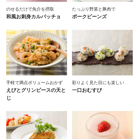
のせるだけで魚介を摂取
たっぷり野菜と豚肉で
和風お刺身カルパッチョ
ポークビーンズ
手軽で満点ボリュームおかず
彩りよく見た目にも楽しい
えびとグリンピースの天と
一口おむすび
じ