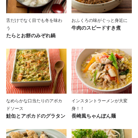
セクシャリティ TOP
セルフケア
美容室インタビュー
料理をするのがつらい時
ドクターからの声
リンパ浮腫の予防とセルフケア
Close
メイクアップ
舌だけでなく目でも冬を味わ
おふくろの味がぐっと身近に
サポート情報 TOP
がん治療と性生活
教えてドクターQ&A（婦人科がん編）
吐き気がある時
牛肉のスピードすき煮
う
エクササイズ
カバーメイク
たらとお餅のみぞれ鍋
みんな抱えている性生活の悩み
教えてドクターQ&A（乳がん編）
料理の味付けがわからない時
医療機関などの取り組み
乳がん手術後のいたわりフィットネス、アンコ
がん治療中のカバーメイクレッスンレポート
がん治療と妊娠
ア
5人のスペシャリストからのメッセージ
口内炎がある時
乳がん患者さんが自分らしく歩むための
7つの
～乳がん患者さんが幸せになるレシピ【座談
プログラムとボランティア支援
将来の妊娠のために今できること
マンマヨガでこころとからだのバランスを整え
会】～
時間がない時
よう
お母さんが乳がんになった時、
子どもたちに心
婦人科がん体験者からの声
パートナーやお母さんのために作る料理
のケアを
温泉
婦人科がん経験者座談会
季節別レシピ
がんと仕事に関わる情報
街全体で乳がん体験者の方と一緒に楽しめるイ
なめらかな口当たりのアボカ
インスタントラーメンが大変
～日常生活の困りごと、あったらいいなと
思っ
ベントを
ドソース
身！！
た情報とその収集方法とは～
春のレシピ
～“ほっとマンマ・イン嬉野”～
治療と仕事の両立支援、新規就労
鮭缶とアボカドのグラタン
長崎風ちゃんぽん麺
乳がん体験者からの声
がんの療養を続けながらの就業をハローワーク
夏のレシピ
ピンクリボンのお宿
が支援
乳がん経験者座談会