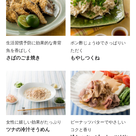
～長期療養者等就職支援モデル事業～
本
秋のレシピ
～乳がんになってから悩んだこと・困ったこ
と、
あったらいいなと思った情報～
各種制度やガイドライン
心に効く本
冬のレシピ
乳がん みんなでつくる知恵袋
がん治療に関する制度やガイドライン
体験記の本
栄養用語解説
～がんになっても私らしく～
生活習慣予防に効果的な青背
ポン酢じょうゆでさっぱりい
がん教育用資料（乳がん用）
栄養用語解説
乳がん治療・検査についての本
Say yes to Life
魚を香ばしく
ただく
~人生のすべての出来事にyesで答える勇気~
知ってほしい乳房と乳がんのお話
さばのごま焼き
もやしつくね
アンケート調査結果
医師とのコミュニケーションに関する座談会
女性に嬉しい効果がたっぷり
ピーナッツバターでやさしい
ツナの冷汁そうめん
コクと香り